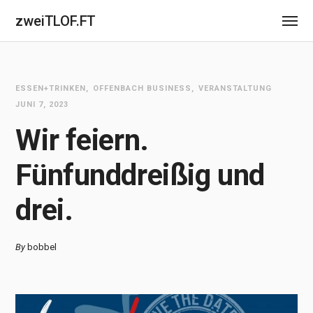
zweiTLOF.FT
ESSEN+TRINKEN
OFFENBACH BUSINESS
VERANSTALTUNG
JUNI 7, 2023
Wir feiern.
Fünfunddreißig und
drei.
By
bobbel