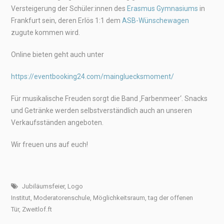
Versteigerung der Schüler:innen des
Erasmus Gymnasiums
in
Frankfurt sein, deren Erlös 1:1 dem
ASB-Wünschewagen
zugute kommen wird.
Online bieten geht auch unter
https://eventbooking24.com/maingluecksmoment/
Für musikalische Freuden sorgt die Band ‚Farbenmeer‘. Snacks
und Getränke werden selbstverständlich auch an unseren
Verkaufsständen angeboten.
Wir freuen uns auf euch!
Jubiläumsfeier
,
Logo
Institut
,
Moderatorenschule
,
Möglichkeitsraum
,
tag der offenen
Tür
,
Zweitlof.ft