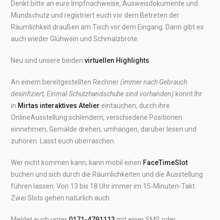
Denkt bitte an eure Impfnachweise, Ausweisdokumente und
Mundschutz und registriert euch vor dem Betreten der
Räumlichkeit draußen am Tisch vor dem Eingang. Dann gibt es
auch wieder Glühwein und Schmalzbrote.
Neu sind unsere beiden
virtuellen Highlights
.
An einem bereitgestellten Rechner
(immer nach Gebrauch
desinfiziert, Einmal-Schutzhandschuhe sind vorhanden)
könnt Ihr
in
Mirtas interaktives Atelier
eintauchen, durch ihre
OnlineAusstellung schlendern, verschiedene Positionen
einnehmen, Gemälde drehen, umhängen, darüber lesen und
zuhören. Lasst euch überraschen.
Wer nicht kommen kann, kann mobil einen
FaceTimeSlot
buchen und sich durch die Räumlichkeiten und die Ausstellung
führen lassen. Von 13 bis 18 Uhr immer im 15-Minuten-Takt.
Zwei Slots gehen natürlich auch.
Meldet euch unter
0171-4791112
mit einer SMS oder